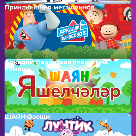
Приключения мегащенков
Аркадий Паровозов спешит на
помощь
ШАЯН Овощи