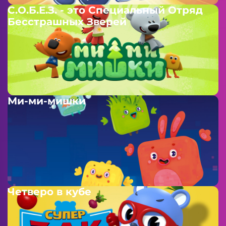
С.О.Б.Е.З. - это Специальный Отряд
Бесстрашных Зверей
Ми-ми-мишки
Четверо в кубе