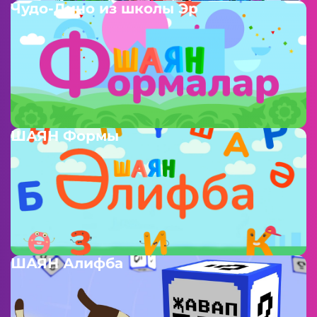
Чудо-Дино из школы Эр
ШАЯН Формы
ШАЯН Алифба