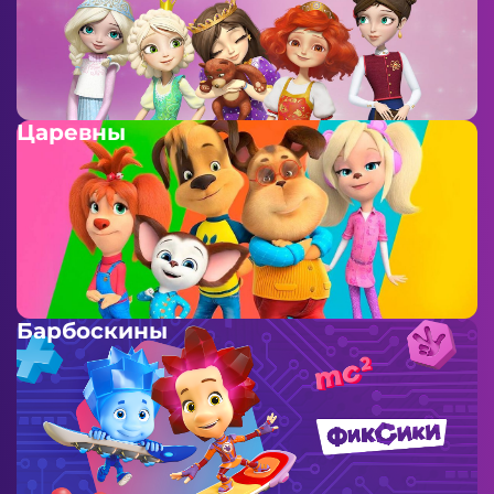
Царевны
Барбоскины