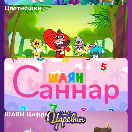
Цветняшки
Дино друзья
ШАЯН Цифры