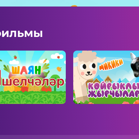
фильмы
Н Овощи
Звуки животных