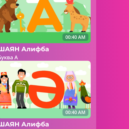
00:40 AM
ШАЯН Алифба
Буква А
00:40 AM
ШАЯН Алифба