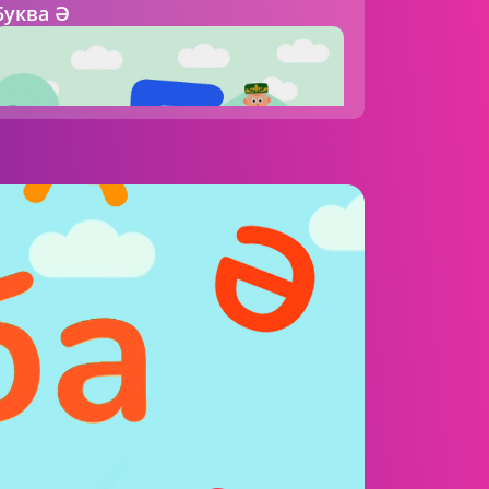
Буква Ә
00:40 AM
ШАЯН Алифба
Буква Б