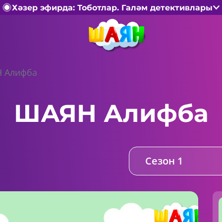
Хәзер эфирда: Тоботлар. Галәм детективлары
 Алифба
ШАЯН Алифба
Сезон 1