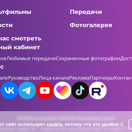
ьтфильмы
Передачи
ости
Фотогалерея
нас смотреть
ный кабинет
мне
Любимые передачи
Сохраненные фотографии
Дост
ас
але
Руководство
Лица канала
Реклама
Партнеры
Контак
Политика в отношении обработки персональных данных
от сайт использует
cookie
, потому что это удобно :)
леканал «ШАЯН ТВ» , Свидетельство о регистрации СМИ Эл-Л №ФС77-731