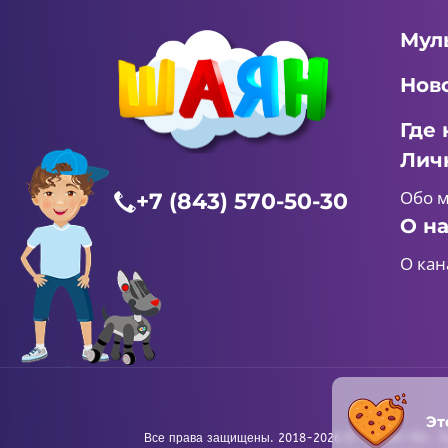
Мул
Нов
Где 
Лич
Обо 
+7 (843) 570-50-30
О н
О кан
Эт
Все права защищены. 2018-2026 © «ШАЯН ТВ». Те