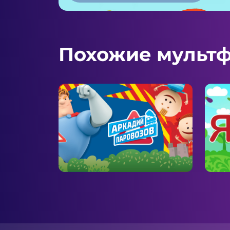
Похожие мульт
Аркадий Паровозов
ШАЯ
спешит на помощь