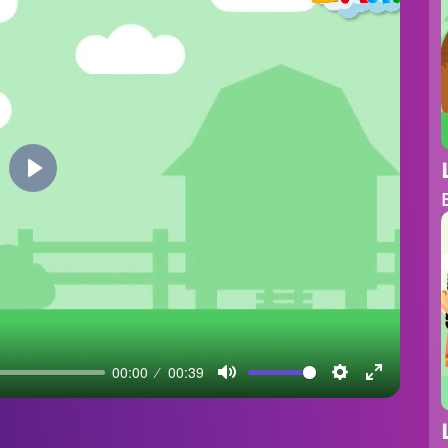
Play
00:00
00:39
Mute
Settings
Enter
fullscreen