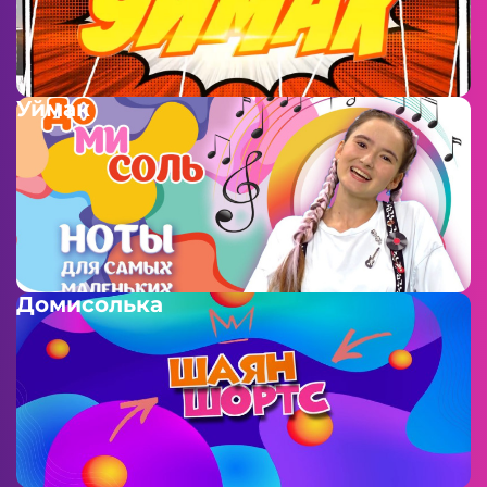
Уймак
Домисолька