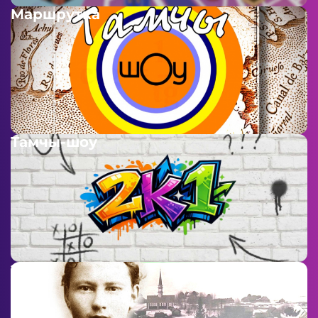
Маршрутка
Тамчы-шоу
2к1