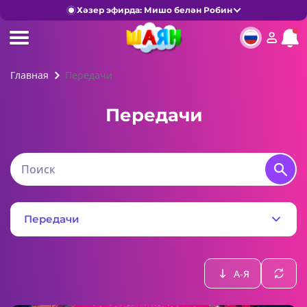
Хәзер эфирда: Мишо белән Робин
Главная
Передачи
Передачи
Передачи
А-Я