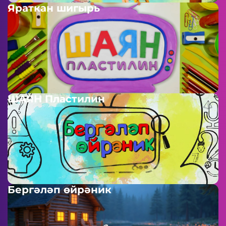
Яраткан шигырь
ШАЯН Пластилин
Бергәләп өйрәник