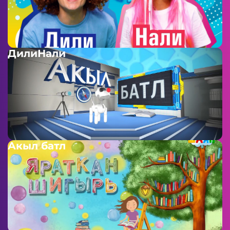
ДилиНали
Акыл батл