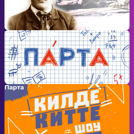
Тукай оныклары
Парта