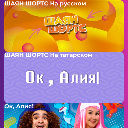
ШАЯН ШОРТС На русском
ШАЯН ШОРТС На татарском
Ок, Алия!