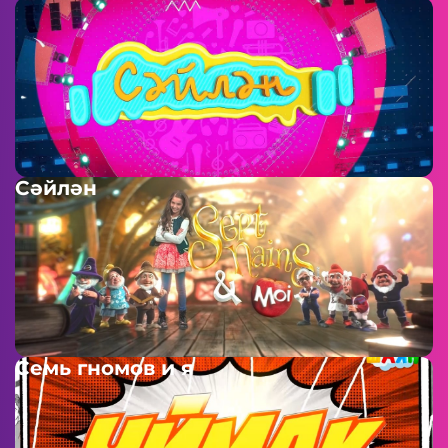
Сәйлән
Семь гномов и я