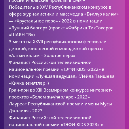
просветительские проекты в СМИ»
Победитель в XXV Республиканском конкурсе в
сфере журналистики и массмедиа «Бәллүр каләм»
— «Хрустальное перо» - 2022 в номинации
«Лучший блогер» (проект «Фабрика ТикТокеров
«ШАЯН ТВ»)
3 место на XXVII республиканском фестивале
детской, юношеской и молодежной прессы
«Алтын каләм – Золотое перо»
Финалист Российской телевизионной
национальной премии «ТЭФИ KIDS -2022» в
номинации «Лучшая ведущая» (Лейла Таишева
«Кичке әкиятләр»)
Гран-при во XIII Всемирном конкурсе интернет-
проектов «Белем җәүһәрләре - 2022»
Лауреат Республиканской премии имени Мусы
Джалиля - 2023
Финалист Российской телевизионной
национальной премии «ТЭФИ-KIDS 2023» в