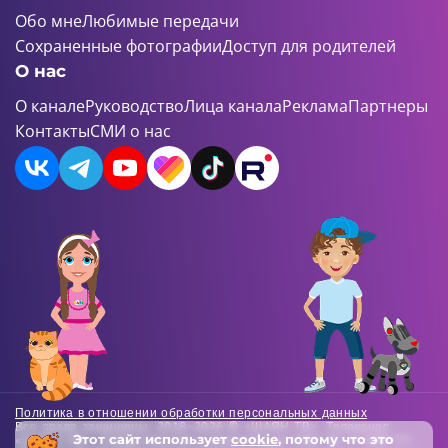
Обо мне
Любимые передачи
Сохраненные фотографии
Доступ для родителей
О нас
О канале
Руководство
Лица канала
Реклама
Партнеры
Контакты
СМИ о нас
Политика в отношении обработки персональных данных
Все права защищены. 2018-2026 © «ШАЯН ТВ». Телеканал
Этот сайт использует
cookie
, потому что это
«ШАЯН ТВ» , Свидетельство о регистрации СМИ Эл-Л №ФС77-