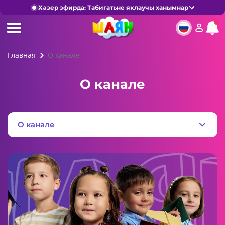
Хәзер эфирда: Табигатьне яклаучы ханымнар
Главная
О канале
О канале
О канале