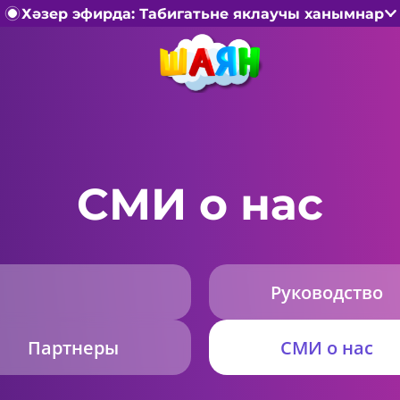
Хәзер эфирда: Табигатьне яклаучы ханымнар
СМИ о нас
Руководство
Партнеры
СМИ о нас