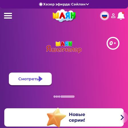
Хәзер эфирда: Сәйлән
0+
Смотреть
Новые
серии!