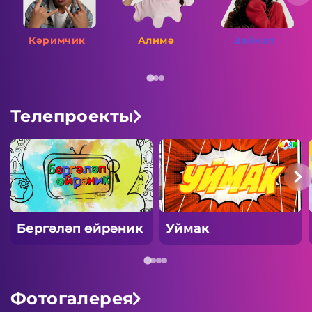
Кәримчик
Алимә
Зәйнәп
Телепроекты
Бергәләп өйрәник
Уймак
Фотогалерея