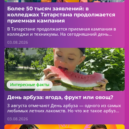
Более 50 тысяч заявлений: в
колледжах Татарстана продолжается
приемная кампания
В Татарстане продолжается приемная кампания в
колледжи и техникумы. На сегодняшний день
абитуриенты уже подали более 50 тысяч
03.08.2026
заявлений. Об этом сообщает МОиН РТ.
Интересные факты
День арбуза: ягода, фрукт или овощ?
3 августа отмечают День арбуза — одного из самых
любимых летних лакомств. Но что же такое арбуз
на самом деле? Ягода, фрукт или овощ?
03.08.2026