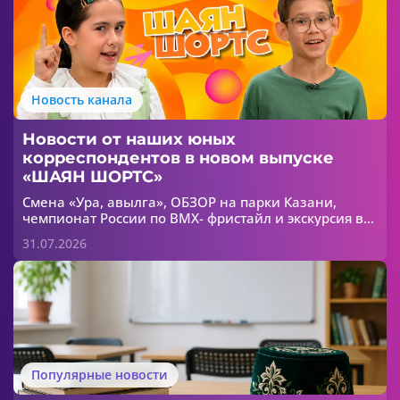
Новость канала
Новости от наших юных
корреспондентов в новом выпуске
«ШАЯН ШОРТС»
Смена «Ура, авылга», ОБЗОР на парки Казани,
чемпионат России по ВМХ- фристайл и экскурсия в
зоопарк - все это в новом выпуске «ШАЯН ШОРТС»!
31.07.2026
Популярные новости