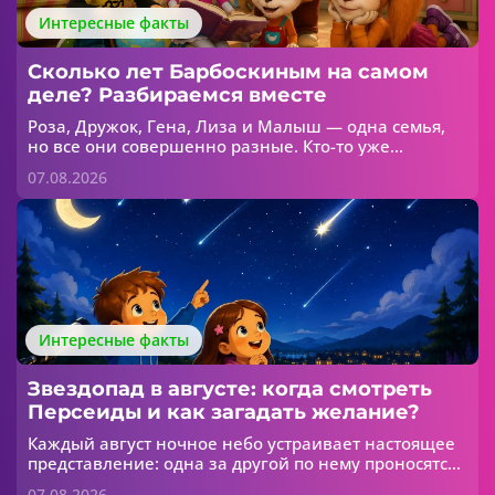
Интересные факты
Сколько лет Барбоскиным на самом
деле? Разбираемся вместе
Роза, Дружок, Гена, Лиза и Малыш — одна семья,
но все они совершенно разные. Кто-то уже
интересуется модой, кто-то думает только о
07.08.2026
футболе, а кто-то пока больше всего любит
игрушки. Но сколько лет каждому из Барбоскиных?
Интересные факты
Звездопад в августе: когда смотреть
Персеиды и как загадать желание?
Каждый август ночное небо устраивает настоящее
представление: одна за другой по нему проносятся
яркие светящиеся полосы. В народе их называют
07.08.2026