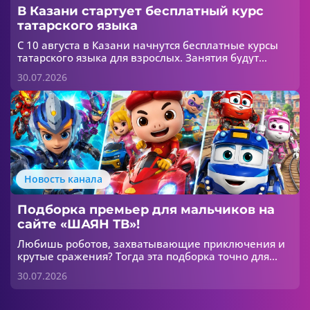
В Казани стартует бесплатный курс
татарского языка
С 10 августа в Казани начнутся бесплатные курсы
татарского языка для взрослых. Занятия будут
проходить в течение шести недель в двух группах:
30.07.2026
для начинающих и для тех, кто хочет улучшить
свои знания.
Новость канала
Подборка премьер для мальчиков на
сайте «ШАЯН ТВ»!
Любишь роботов, захватывающие приключения и
крутые сражения? Тогда эта подборка точно для
тебя! 😎
30.07.2026