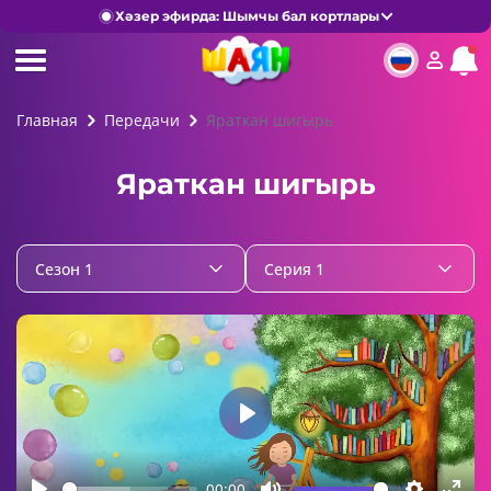
Хәзер эфирда: Шымчы бал кортлары
Главная
Передачи
Яраткан шигырь
Яраткан шигырь
Сезон 1
Серия 1
Play
00:00