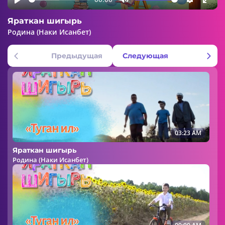
Play
Mute
Settings
Ente
Яраткан шигырь
fulls
Родина (Наки Исанбет)
Предыдущая
Следующая
03:23 AM
Яраткан шигырь
Родина (Наки Исанбет)