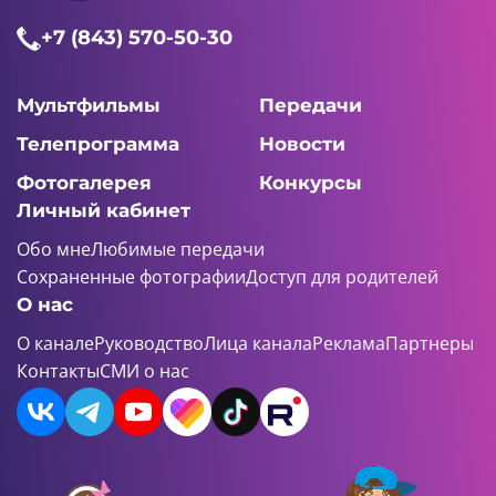
02:20 AM
+7 (843) 570-50-30
Яраткан шигырь
Полетели на луну (Роберт Миннуллин)
Мультфильмы
Передачи
Телепрограмма
Новости
Фотогалерея
Конкурсы
Личный кабинет
01:51 AM
Обо мне
Любимые передачи
Яраткан шигырь
Сохраненные фотографии
Доступ для родителей
Мой учитель (Хакимзян Халиков)
О нас
О канале
Руководство
Лица канала
Реклама
Партнеры
Контакты
СМИ о нас
02:05 AM
Яраткан шигырь
Моя Родина - Казань (Резеда Вәлиева)