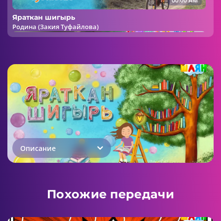
00:00 AM
Яраткан шигырь
Родина (Закия Туфайлова)
00:00 AM
Яраткан шигырь
Метро (Рафис Курбан)
Описание
01:44 AM
Похожие передачи
Яраткан шигырь
Ай, мой зуб (Шаукат Галиев)