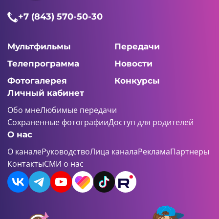
23:36 AM
+7 (843) 570-50-30
Семь гномов и я
7 серия
Мультфильмы
Передачи
Телепрограмма
Новости
Фотогалерея
Конкурсы
Личный кабинет
22:48 AM
Обо мне
Любимые передачи
Семь гномов и я
Сохраненные фотографии
Доступ для родителей
8 серия
О нас
О канале
Руководство
Лица канала
Реклама
Партнеры
Контакты
СМИ о нас
00:00 AM
Семь гномов и я
9 серия