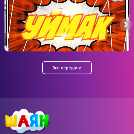
22:51 AM
Семь гномов и я
5 серия
Уймак
Все передачи
22:54 AM
Семь гномов и я
6 серия