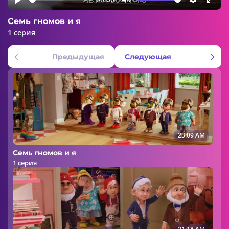
Play
Mute
Settings
Ente
Семь гномов и я
fulls
1 серия
Предыдущая
Следующая
23:09 AM
Семь гномов и я
1 серия