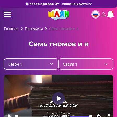
Хәзер эфирда: Эт – кешенең дусты
Главная
Передачи
Семь гномов и я
Семь гномов и я
Сезон 1
Серия 1
Play
00:00