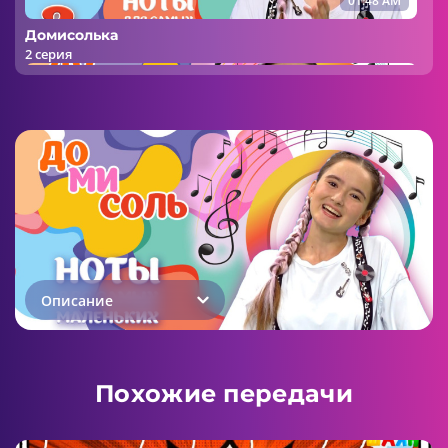
01:48 AM
Домисолька
2 серия
01:48 AM
Домисолька
3 серия
Описание
01:21 AM
Похожие передачи
Домисолька
4 серия