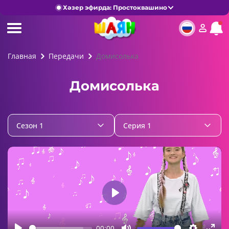
Хәзер эфирда: Простоквашино
Главная
Передачи
Домисолька
Домисолька
Сезон 1
Серия 1
Play
00:00