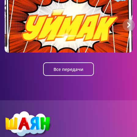
01:12 AM
Домисолька
5 серия
Уймак
Все передачи
01:40 AM
Домисолька
6 серия