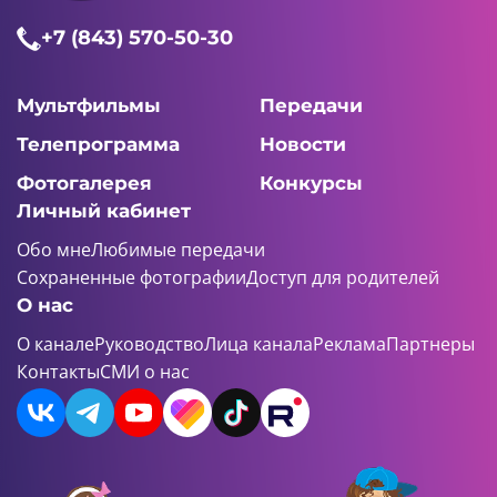
01:31 AM
+7 (843) 570-50-30
Домисолька
7 серия
Мультфильмы
Передачи
Телепрограмма
Новости
Фотогалерея
Конкурсы
Личный кабинет
01:42 AM
Обо мне
Любимые передачи
Домисолька
Сохраненные фотографии
Доступ для родителей
8 серия
О нас
О канале
Руководство
Лица канала
Реклама
Партнеры
Контакты
СМИ о нас
01:33 AM
Домисолька
9 серия