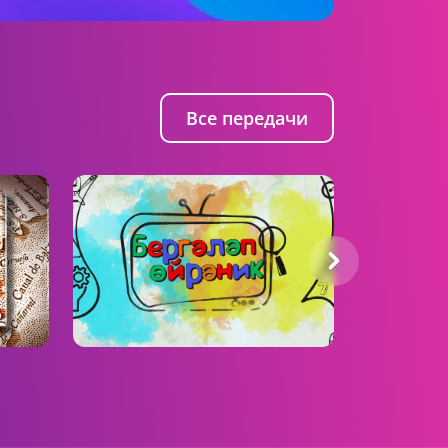
10:15 AM
ШАЯН ШОРТС На русском
26.09.2025
Все передачи
09:30 AM
ШАЯН ШОРТС На русском
03.10.2025
Бергәләп өйрәник
Ок, Али