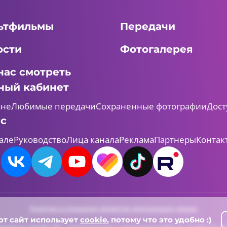
ьтфильмы
Передачи
ости
Фотогалерея
нас смотреть
ный кабинет
мне
Любимые передачи
Сохраненные фотографии
Дост
ас
але
Руководство
Лица канала
Реклама
Партнеры
Контак
Политика в отношении обработки персональных данных
от сайт использует
cookie
, потому что это удобно :)