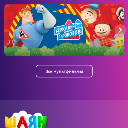
00:42 AM
ШАЯН Формы
Овал
Аркадий Паровозов спешит на
помощь
Все мультфильмы