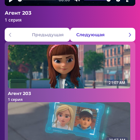
Play
Mute
Settings
Ente
Агент 203
fulls
1 серия
Предыдущая
Следующая
21:07 AM
Агент 203
1 серия