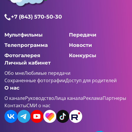
21:07 AM
+7 (843) 570-50-30
Агент 203
7 серия
Мультфильмы
Передачи
Телепрограмма
Новости
Фотогалерея
Конкурсы
21:07 AM
Личный кабинет
Агент 203
Обо мне
Любимые передачи
8 серия
Сохраненные фотографии
Доступ для родителей
О нас
О канале
Руководство
Лица канала
Реклама
Партнеры
Контакты
СМИ о нас
21:07 AM
Агент 203
9 серия