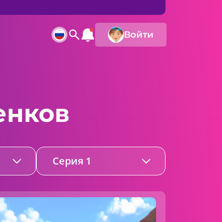
Войти
енков
Серия 1