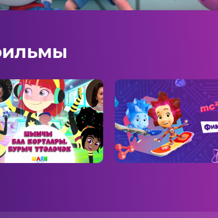
фильмы
лки-шпионки.
Фиксики
сия выполнима