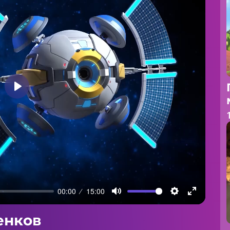
Play
00:00
15:00
Mute
Settings
Enter
fullscreen
енков