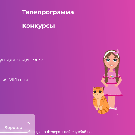
5 серия
Телепрограмма
Конкурсы
уп для родителей
15:00 AM
Приключения
ты
СМИ о нас
мегащенков
6 серия
Хорошо
38 от 22.06.2018 выдано Федеральной службой по