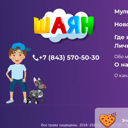
Мул
Нов
Где 
Лич
Обо 
+7 (843) 570-50-30
О н
О кан
Эт
Все права защищены. 2018-2026 © «ШАЯН ТВ». Те