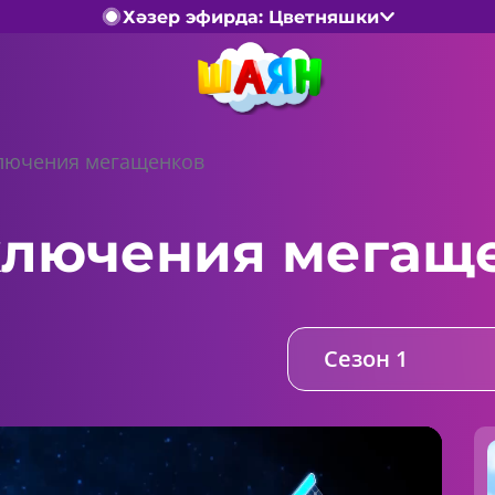
Хәзер эфирда: Цветняшки
лючения мегащенков
лючения мегащ
Сезон 1