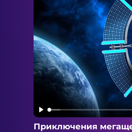
Play
Приключения мегащ