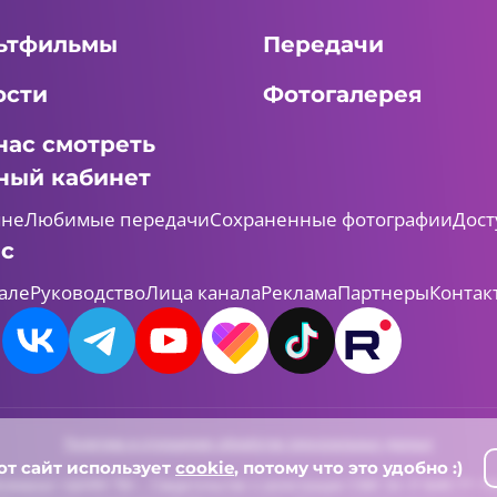
ьтфильмы
Передачи
ости
Фотогалерея
нас смотреть
ный кабинет
мне
Любимые передачи
Сохраненные фотографии
Дост
ас
але
Руководство
Лица канала
Реклама
Партнеры
Контак
Политика в отношении обработки персональных данных
от сайт использует
cookie
, потому что это удобно :)
леканал «ШАЯН ТВ» , Свидетельство о регистрации СМИ Эл-Л №ФС77-731