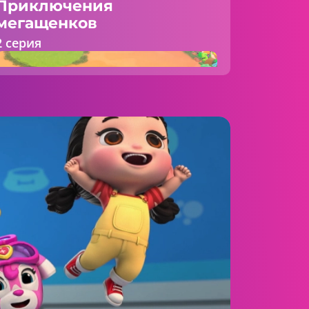
Приключения
мегащенков
2 серия
15:00 AM
Приключения
мегащенков
3 серия