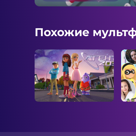
Похожие мульт
Агент 203
Пчё
Мис