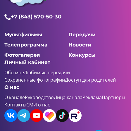
06:07 AM
+7 (843) 570-50-30
Фиксики
7 серия
Мультфильмы
Передачи
Телепрограмма
Новости
Фотогалерея
Конкурсы
06:02 AM
Личный кабинет
Фиксики
Обо мне
Любимые передачи
8 серия
Сохраненные фотографии
Доступ для родителей
О нас
О канале
Руководство
Лица канала
Реклама
Партнеры
Контакты
СМИ о нас
06:03 AM
Фиксики
9 серия