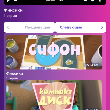
Play
Mute
Settings
Ente
Фиксики
fulls
1 серия
Предыдущая
Следующая
05:54 AM
Фиксики
1 серия