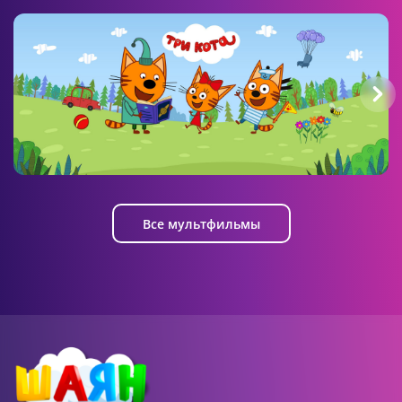
06:07 AM
Фиксики
5 серия
Три кота
Все мультфильмы
06:06 AM
Фиксики
6 серия