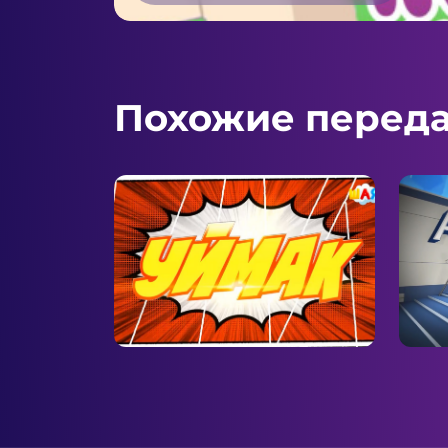
Похожие перед
Уймак
Акы