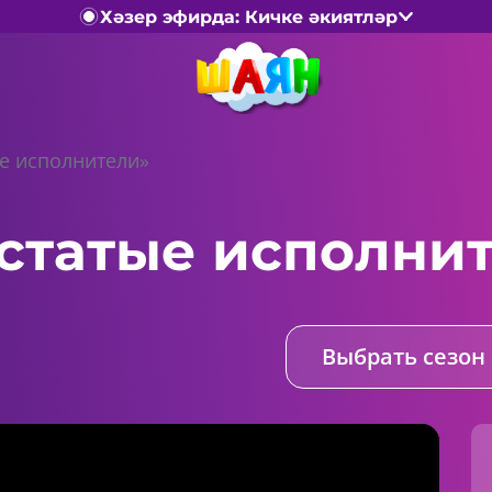
Хәзер эфирда: Кичке әкиятләр
е исполнители»
статые исполни
Выбрать сезон