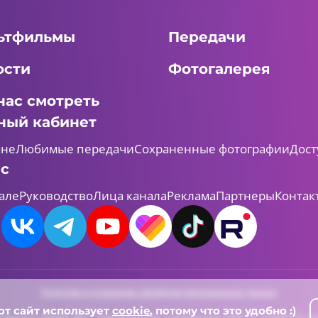
ьтфильмы
Передачи
ости
Фотогалерея
нас смотреть
ный кабинет
мне
Любимые передачи
Сохраненные фотографии
Дост
ас
але
Руководство
Лица канала
Реклама
Партнеры
Контак
Политика в отношении обработки персональных данных
от сайт использует
cookie
, потому что это удобно :)