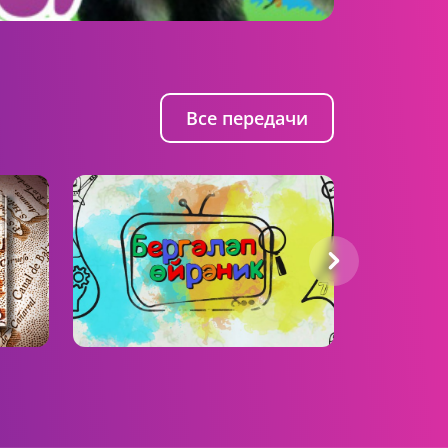
Все передачи
Бергәләп өйрәник
Ок, Али