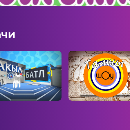
ачи
л батл
Тамчы-шоу