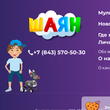
Мул
Нов
Где 
Лич
Обо 
+7 (843) 570-50-30
О н
О кан
Эт