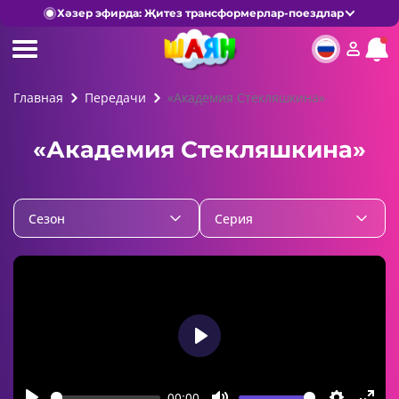
Хәзер эфирда: Җитез трансформерлар-поездлар
Главная
Передачи
«Академия Стекляшкина»
«Академия Стекляшкина»
Cезон
Серия
Play
00:00