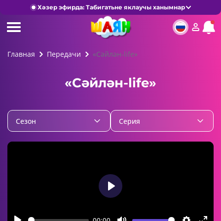
Хәзер эфирда: Табигатьне яклаучы ханымнар
Главная
Передачи
«Сәйлән-life»
«Сәйлән-life»
Cезон
Серия
Play
00:00