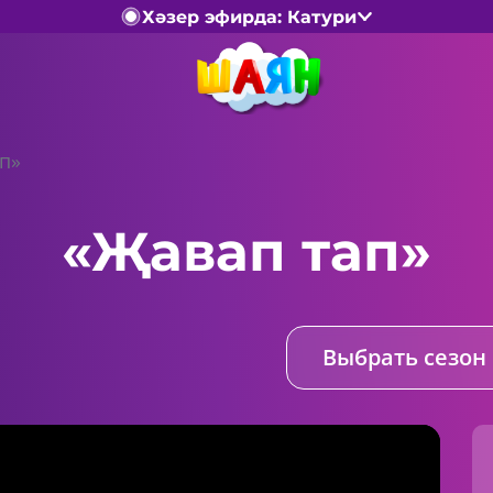
Хәзер эфирда: Катури
п»
«Җавап тап»
Выбрать сезон