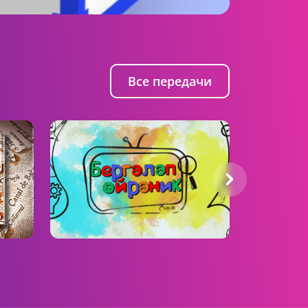
Все передачи
Бергәләп өйрәник
Ок, Али