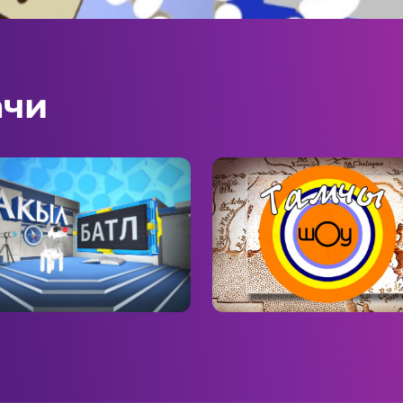
ачи
л батл
Тамчы-шоу