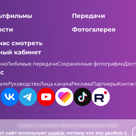
ьтфильмы
Передачи
ости
Фотогалерея
нас смотреть
ный кабинет
мне
Любимые передачи
Сохраненные фотографии
Дост
ас
але
Руководство
Лица канала
Реклама
Партнеры
Контак
Политика в отношении обработки персональных данных
от сайт использует
cookie
, потому что это удобно :)