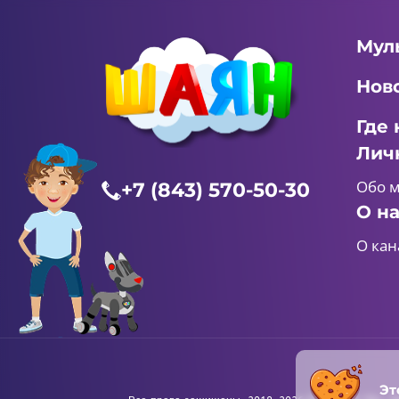
Мул
Нов
Где 
Лич
Обо 
+7 (843) 570-50-30
О н
О кан
Эт