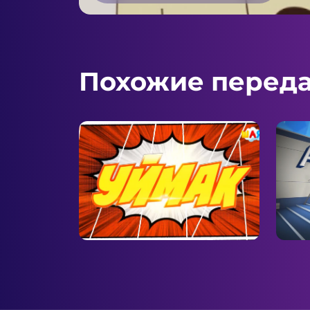
Похожие перед
Уймак
Акы