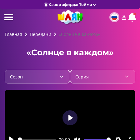
Хәзер эфирда: Төймә
Главная
Передачи
«Солнце в каждом»
«Солнце в каждом»
Cезон
Серия
Play
00:00