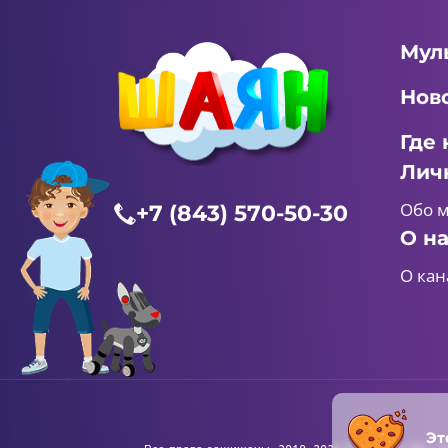
Мул
Нов
Где 
Лич
Обо 
+7 (843) 570-50-30
О н
О кан
Эт