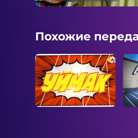
Похожие перед
Уймак
Акы