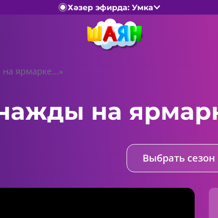
Хәзер эфирда: Умка
на ярмарке...»
нажды на ярмарке
Выбрать сезон