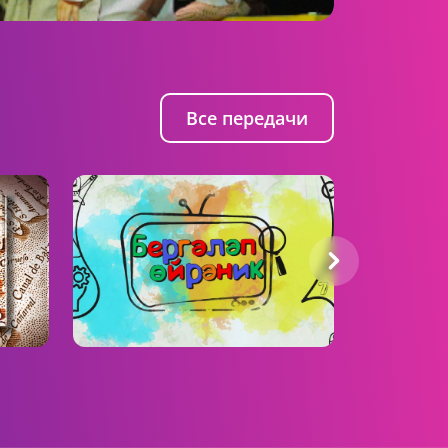
Все передачи
Бергәләп өйрәник
Ок, Али