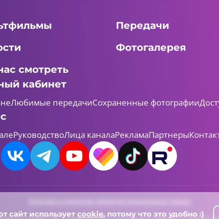
ьтфильмы
Передачи
ости
Фотогалерея
нас смотреть
ный кабинет
мне
Любимые передачи
Сохраненные фотографии
Дост
ас
але
Руководство
Лица канала
Реклама
Партнеры
Контак
Политика в отношении обработки персональных данных
от сайт использует
cookie
, потому что это удобно :)