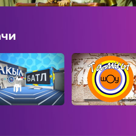
ачи
л батл
Тамчы-шоу