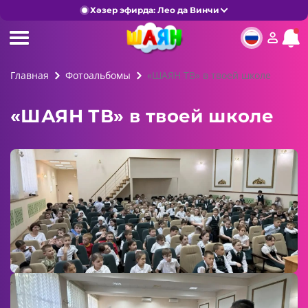
Хәзер эфирда: Лео да Винчи
Главная
Фотоальбомы
«ШАЯН ТВ» в твоей школе
«ШАЯН ТВ» в твоей школе