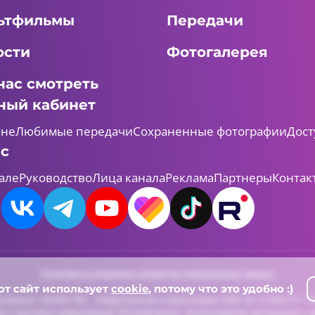
ьтфильмы
Передачи
ости
Фотогалерея
нас смотреть
ный кабинет
мне
Любимые передачи
Сохраненные фотографии
Дост
ас
але
Руководство
Лица канала
Реклама
Партнеры
Контак
Политика в отношении обработки персональных данных
от сайт использует
cookie
, потому что это удобно :)
леканал «ШАЯН ТВ» , Свидетельство о регистрации СМИ Эл-Л №ФС77-731
й и массовых коммуникаций (Роскомнадзор). Использование материалов с д