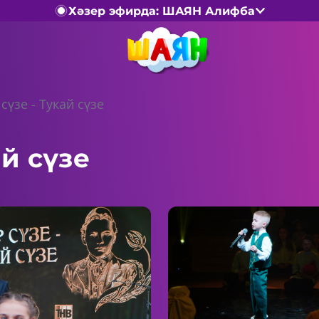
Хәзер эфирда: ШАЯН Алифба
сүзе - Тукай сүзе
ай сүзе