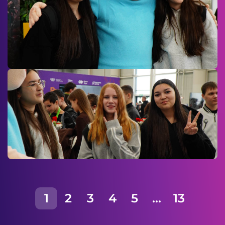
1
2
3
4
5
...
13