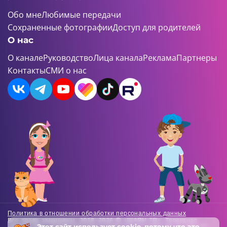
Обо мне
Любимые передачи
Сохраненные фотографии
Доступ для родителей
О нас
О канале
Руководство
Лица канала
Реклама
Партнеры
Контакты
СМИ о нас
Политика в отношении обработки персональных данных
Все права защищены. 2018-2026 © «ШАЯН ТВ». Телеканал
Этот сайт использует
cookie
, потому что это