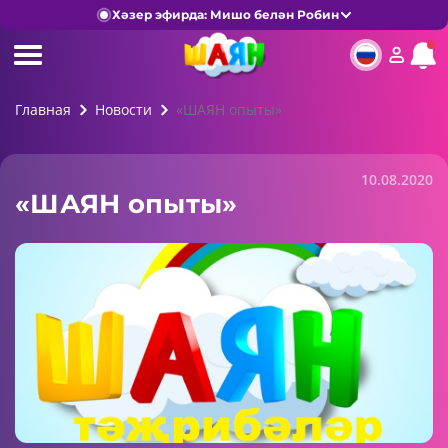
Хәзер эфирда: Мишо белән Робин
Главная
Новости
«ШАЯН опыты»
10.08.2020
«ШАЯН опыты»