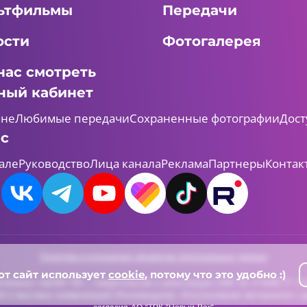
ьтфильмы
Передачи
ости
Фотогалерея
нас смотреть
ный кабинет
мне
Любимые передачи
Сохраненные фотографии
Дост
ас
але
Руководство
Лица канала
Реклама
Партнеры
Контак
Политика в отношении обработки персональных данных
от сайт использует
cookie
, потому что это удобно :)
леканал «ШАЯН ТВ» , Свидетельство о регистрации СМИ Эл-Л №ФС77-731
й и массовых коммуникаций (Роскомнадзор). Использование материалов с д