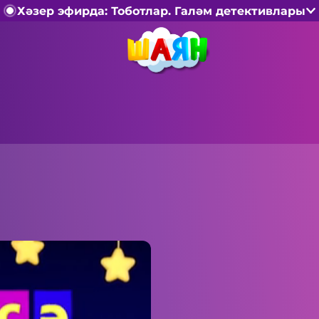
Хәзер эфирда: Тоботлар. Галәм детективлары