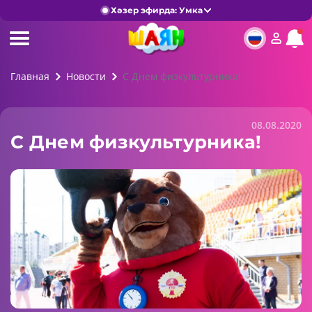
Хәзер эфирда: Умка
Главная
Новости
С Днем физкультурника!
08.08.2020
С Днем физкультурника!