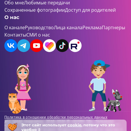
Обо мне
Любимые передачи
Сохраненные фотографии
Доступ для родителей
О нас
О канале
Руководство
Лица канала
Реклама
Партнеры
Контакты
СМИ о нас
Политика в отношении обработки персональных данных
Все права защищены. 2018-2026 © «ШАЯН ТВ». Телеканал
Этот сайт использует
cookie
, потому что это
«ШАЯН ТВ» , Свидетельство о регистрации СМИ Эл-Л №ФС77-
удобно :)
73138 от 22.06.2018 выдано Федеральной службой по надзору в