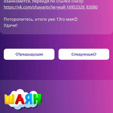
озанкомится, перейдя по ссылке снизу:
https://vk.com/shayantv?w=wall-16953328_83080
Поторопитесь, итоги уже 13го мая😊
Удачи!
Предыдущая
Следующая