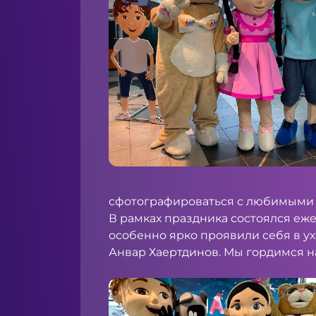
сфотографироваться с любимыми 
В рамках праздника состоялся еже
особенно ярко проявили себя в у
Анвар Хаертдинов. Мы гордимся 