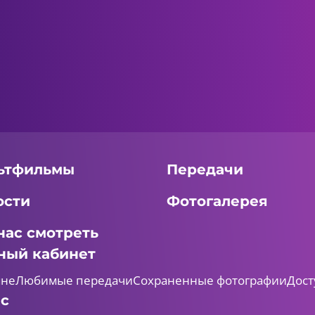
ьтфильмы
Передачи
ости
Фотогалерея
нас смотреть
ный кабинет
мне
Любимые передачи
Сохраненные фотографии
Дост
ас