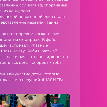
различных олимпиад, спортивных
ких конкурсов.
иканской новогодней елки стала
редставление назвали «Тайна
ал на татарском языке также
оприятия сюрпризы. В фойе
шей встречали главные
 Шаян, Мияу, Биби и Маэмай.
а красочная фотозона и, конечно,
троилась целая очередь, чтобы
риняли участие дети, которые
стола занял ведущий «ШАЯН ТВ»