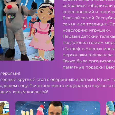
собрались победители 
соревнований и творчес
Главной темой Республ
семья и ее традиции. П
новогодних игрушек».
Первый детский телекан
подготовил гостям мер
«Татнефть Арены» малы
персонажи телеканала -
Также была организован
памятные подарки! Выс
героями!
годный круглый стол с одаренными детьми. В нем п
ходящем году. Почетное место модератора круглого 
нашим юным коллегой!