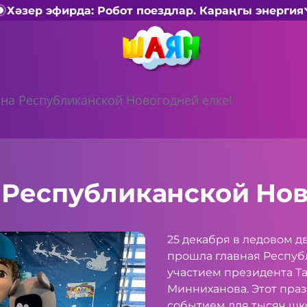
Хәзер эфирда: Робот поездлар. Караңгы энергия
на Республиканской Новогодней елке!
 Республиканской Нов
25 декабря в ледовом д
прошла главная Республ
участием президента Т
Минниханова. Этот пра
событием для тысяч шко