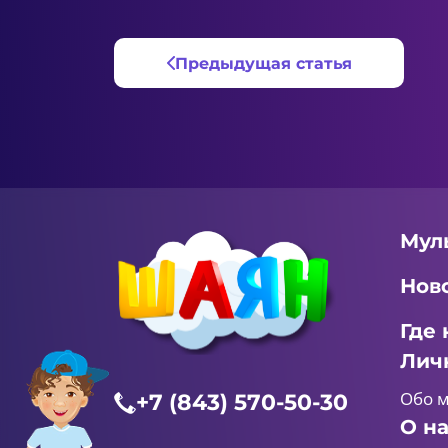
Предыдущая статья
Мул
Нов
Где 
Лич
Обо 
+7 (843) 570-50-30
О н