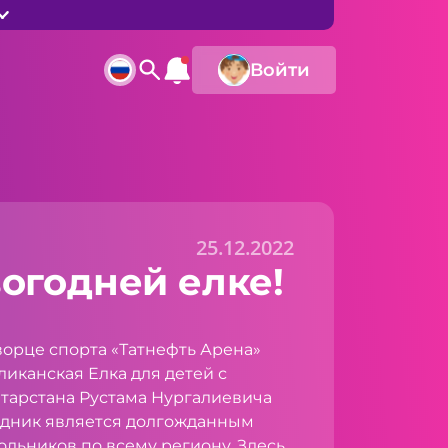
Войти
25.12.2022
огодней елке!
ворце спорта «Татнефть Арена»
иканская Елка для детей с
атарстана Рустама Нургалиевича
здник является долгожданным
льников по всему региону. Здесь