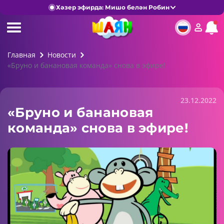
Хәзер эфирда: Мишо белән Робин
Главная
Новости
«Бруно и банановая команда» снова в эфире!
23.12.2022
«Бруно и банановая
команда» снова в эфире!