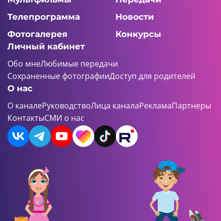
Телепрограмма
Новости
Фотогалерея
Конкурсы
Личный кабинет
Обо мне
Любимые передачи
Сохраненные фотографии
Доступ для родителей
О нас
О канале
Руководство
Лица канала
Реклама
Партнеры
Контакты
СМИ о нас