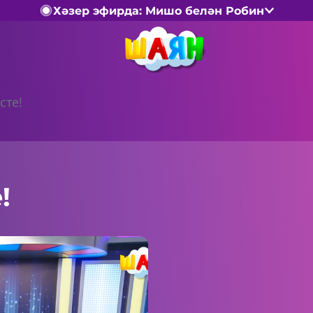
Хәзер эфирда: Мишо белән Робин
сте!
!