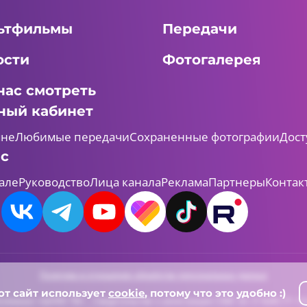
ьтфильмы
Передачи
ости
Фотогалерея
нас смотреть
ный кабинет
мне
Любимые передачи
Сохраненные фотографии
Дост
ас
але
Руководство
Лица канала
Реклама
Партнеры
Контак
Политика в отношении обработки персональных данных
от сайт использует
cookie
, потому что это удобно :)
леканал «ШАЯН ТВ» , Свидетельство о регистрации СМИ Эл-Л №ФС77-731