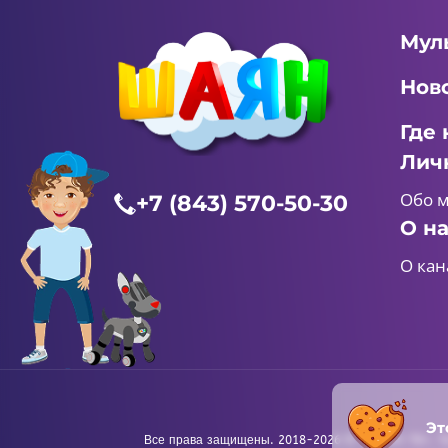
Мул
Нов
Где 
Лич
Обо 
+7 (843) 570-50-30
О н
О кан
Эт
Все права защищены. 2018-2026 © «ШАЯН ТВ». Те