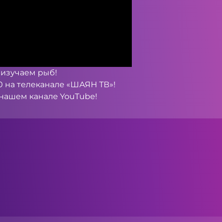
 изучаем рыб!
30 на телеканале «ШАЯН ТВ»!
а нашем канале
YouTube
!