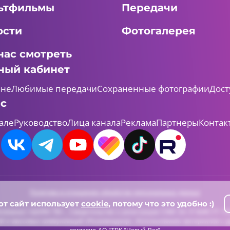
ьтфильмы
Передачи
ости
Фотогалерея
нас смотреть
ный кабинет
мне
Любимые передачи
Сохраненные фотографии
Дост
ас
але
Руководство
Лица канала
Реклама
Партнеры
Контак
Политика в отношении обработки персональных данных
от сайт использует
cookie
, потому что это удобно :)
леканал «ШАЯН ТВ» , Свидетельство о регистрации СМИ Эл-Л №ФС77-731
й и массовых коммуникаций (Роскомнадзор). Использование материалов с д