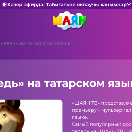
Хәзер эфирда: Табигатьне яклаучы ханымнар
дведь» на татарском языке!
дь» на татарском язы
«ШАЯН ТВ» представляе
премьеру – мульсериал
языке.
Самый популярный рос
теперь на «ШАЯН ТВ». Э