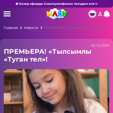
Хәзер эфирда: Союзмультфильм тәкъдим итә
Главная
Новости
ПРЕМЬЕРА! «Тылсымлы «Туган тел»!
22.12.2020
ПРЕМЬЕРА! «Тылсымлы
«Туган тел»!