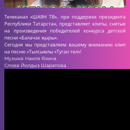
Телеканал «ШАЯН ТВ», при поддержке президента
Республики Татарстан, представляет клипы, снятые
на произведения победителей конкурса детской
песни «Балачак җыры».
Сегодня мы представляем вашему вниманию клип
на песню «Тылсымлы «Туган тел»!
Музыка: Наиля Яхина
Слова: Йолдыз Шарапова