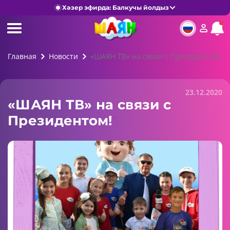
Хәзер эфирда: Балкучы йолдыз
Главная
Новости
«ШАЯН ТВ» на связи с Президентом!
23.12.2020
«ШАЯН ТВ» на связи с
Президентом!