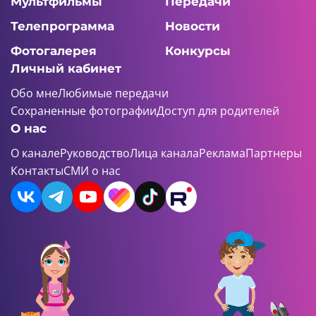
Мультфильмы
Передачи
Телепрограмма
Новости
Фотогалерея
Конкурсы
Личный кабинет
Обо мне
Любимые передачи
Сохраненные фотографии
Доступ для родителей
О нас
О канале
Руководство
Лица канала
Реклама
Партнеры
Контакты
СМИ о нас