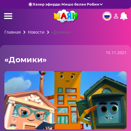
Хәзер эфирда: Мишо белән Робин
Главная
Новости
«Домики»
15.11.2021
«Домики»