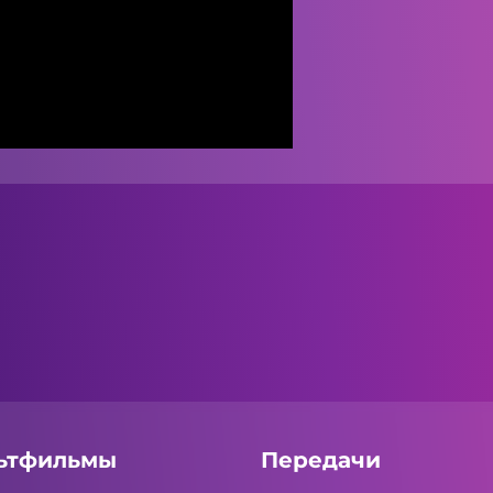
ьтфильмы
Передачи