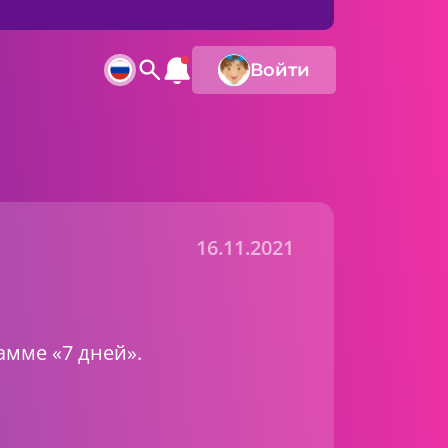
Войти
16.11.2021
амме «7 дней».