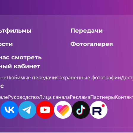
ьтфильмы
Передачи
ости
Фотогалерея
нас смотреть
ный кабинет
мне
Любимые передачи
Сохраненные фотографии
Дост
ас
але
Руководство
Лица канала
Реклама
Партнеры
Контак