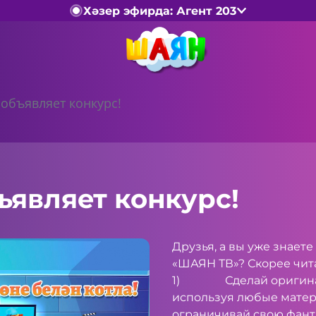
Хәзер эфирда: Агент 203
объявляет конкурс!
являет конкурс!
Друзья, а вы уже знаете
«ШАЯН ТВ»? Скорее чи
1) Сделай оригиналь
используя любые матер
ограничивай свою фант