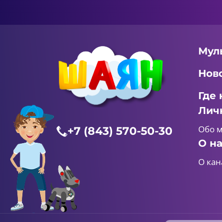
Мул
Нов
Где 
Лич
Обо 
+7 (843) 570-50-30
О н
О кан