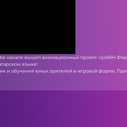
ube канале вышел анимационный проект «ШАЯН Фор
тарском языке!
ия и обучения юных зрителей в игровой форме. При