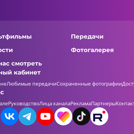
ьтфильмы
Передачи
ости
Фотогалерея
нас смотреть
ный кабинет
мне
Любимые передачи
Сохраненные фотографии
Дост
ас
але
Руководство
Лица канала
Реклама
Партнеры
Контак