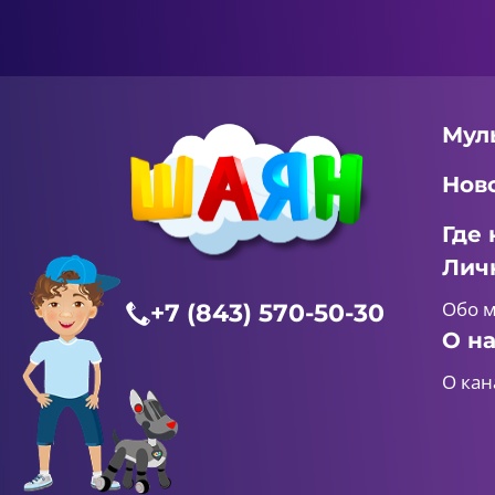
Мул
Нов
Где 
Лич
Обо 
+7 (843) 570-50-30
О н
О кан