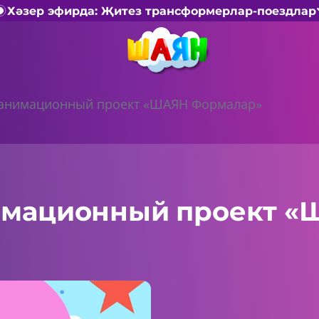
Хәзер эфирда: Җитез трансформерлар-поездлар
 анимационный проект «ШАЯН Формалар»
имационный проект 