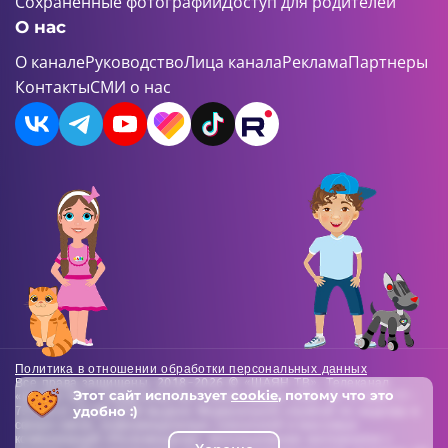
Сохраненные фотографии
Доступ для родителей
О нас
О канале
Руководство
Лица канала
Реклама
Партнеры
Контакты
СМИ о нас
Политика в отношении обработки персональных данных
Все права защищены. 2018-2026 © «ШАЯН ТВ». Телеканал
Этот сайт использует
cookie
, потому что это
«ШАЯН ТВ» , Свидетельство о регистрации СМИ Эл-Л №ФС77-
удобно :)
73138 от 22.06.2018 выдано Федеральной службой по надзору в
сфере связи, информационных технологий и массовых
коммуникаций (Роскомнадзор). Использование материалов с