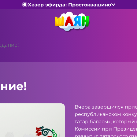
Хәзер эфирда: Простоквашино
едание!
ние!
Вчера завершился прие
республиканском конку
татар баласы», который
Комиссии при Президен
развития татарского язы