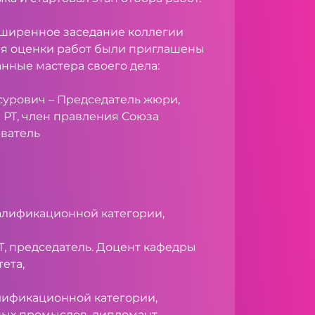
сширенное заседание коллегии
ля оценки работ были приглашены
нные мастера своего дела:
сурович – Председатель жюри,
 РТ, член правления Союза
аватель
валификационной категории,
Т, председатель. Доцент кафедры
ета,
алификационной категории,
ных промыслов, дипломант