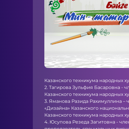
Казанского техникума народных 
2. Тагирова Зульфия Басаровна -
Казанского техникума народных 
3. Яманова Разида Рахимуллина – 
«Дизайна» Казанского национальн
Казанского техникума народных 
4. Юсупова Резеда Загитовна - ч
преподаватель специальных дисц