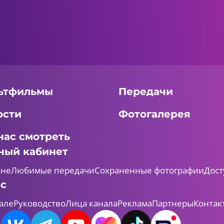
ьтфильмы
Передачи
ости
Фотогалерея
нас смотреть
ный кабинет
мне
Любимые передачи
Сохраненные фотографии
Дост
ас
але
Руководство
Лица канала
Реклама
Партнеры
Контак