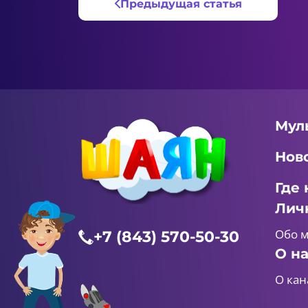
Предыдущая статья
Мул
Нов
Где 
Лич
Обо 
+7 (843) 570-50-30
О н
О кан