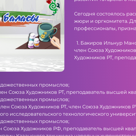
Сегодня состоялось ра
жюри и оргкомитета. Д
профессионалы, призна
1. Бакиров Ильнур Ман
член Союза Художников
Художников РТ, препод
художественных промыслов;
 член Союза Художников РТ, преподаватель высшей к
художественных промыслов;
член Союза Художников РТ, член Союза Художников Р
ого исследовательского технологического университ
художественных промыслов;
лен Союза Художников РФ, преподаватель высшей кв
иплин Казанского техникума народных художествен