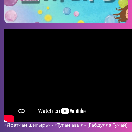
«Яраткан шигырь» - «Туган авыл» (Габдулла Тукай)