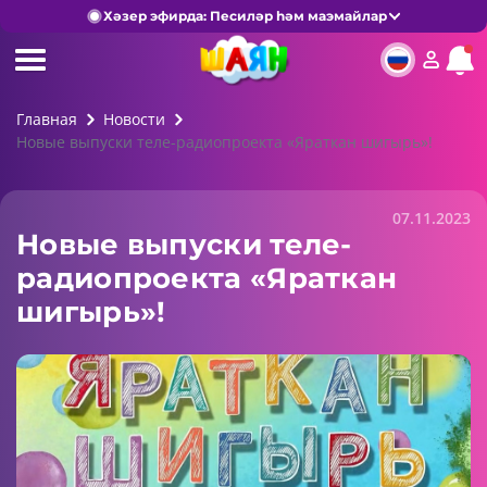
Хәзер эфирда: Песиләр һәм маэмайлар
Главная
Новости
Новые выпуски теле-радиопроекта «Яраткан шигырь»!
07.11.2023
Новые выпуски теле-
радиопроекта «Яраткан
шигырь»!