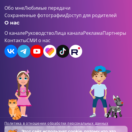
Обо мне
Любимые передачи
Сохраненные фотографии
Доступ для родителей
О нас
О канале
Руководство
Лица канала
Реклама
Партнеры
Контакты
СМИ о нас
Политика в отношении обработки персональных данных
Все права защищены. 2018-2026 © «ШАЯН ТВ». Телеканал
Этот сайт использует
cookie
, потому что это
«ШАЯН ТВ» , Свидетельство о регистрации СМИ Эл-Л №ФС77-