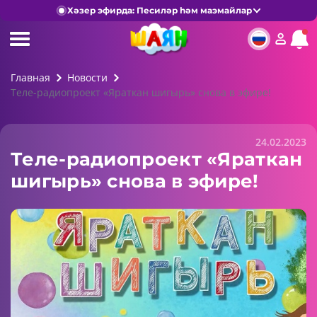
Хәзер эфирда: Песиләр һәм маэмайлар
Главная
Новости
Теле-радиопроект «Яраткан шигырь» снова в эфире!
24.02.2023
Теле-радиопроект «Яраткан
шигырь» снова в эфире!