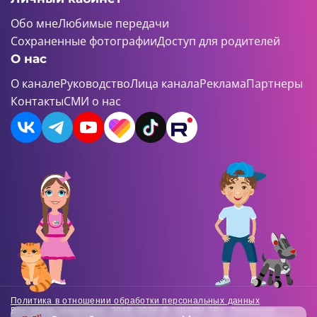
Обо мне
Любимые передачи
Сохраненные фотографии
Доступ для родителей
О нас
О канале
Руководство
Лица канала
Реклама
Партнеры
Контакты
СМИ о нас
Политика в отношении обработки персональных данных
Все права защищены. 2018-2026 © «ШАЯН ТВ». Телеканал