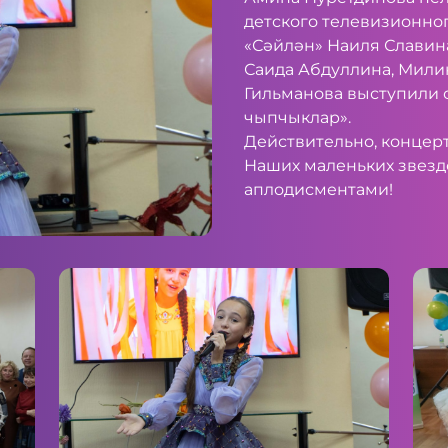
детского телевизионно
«Сәйлән» Наиля Славин
Саида Абдуллина, Мили
Гильманова выступили 
чыпчыклар».
Действительно, концер
Наших маленьких звезд
аплодисментами!