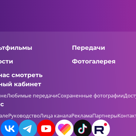
ьтфильмы
Передачи
ости
Фотогалерея
нас смотреть
ный кабинет
мне
Любимые передачи
Сохраненные фотографии
Дост
ас
але
Руководство
Лица канала
Реклама
Партнеры
Контак