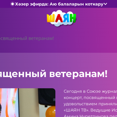
Хәзер эфирда: Аю балаларын коткару
освященный ветеранам!
вященный ветеранам!
Сегодня в Союзе журна
концерт, посвященный 
удовольствием приняли 
«ШАЯН ТВ». Ведущие Ис
Амина Нуретдинова пели