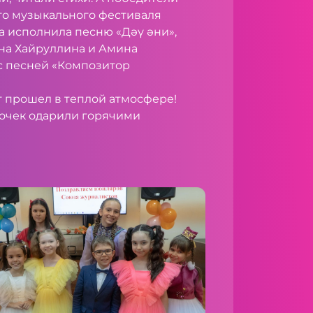
го музыкального фестиваля
а исполнила песню «Дәү әни»,
на Хайруллина и Амина
с песней «Композитор
т прошел в теплой атмосфере!
очек одарили горячими