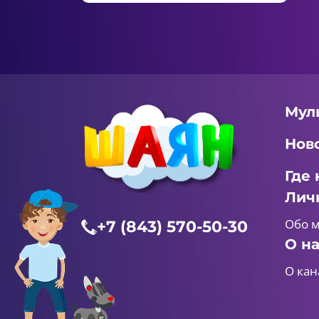
Мул
Нов
Где 
Лич
Обо 
+7 (843) 570-50-30
О н
О кан