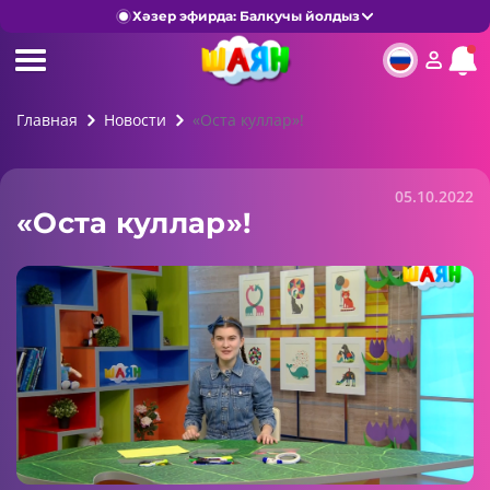
Хәзер эфирда: Балкучы йолдыз
Главная
Новости
«Оста куллар»!
05.10.2022
«Оста куллар»!