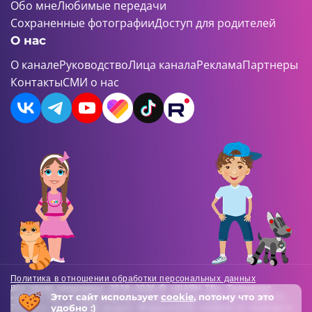
Обо мне
Любимые передачи
Сохраненные фотографии
Доступ для родителей
О нас
О канале
Руководство
Лица канала
Реклама
Партнеры
Контакты
СМИ о нас
Политика в отношении обработки персональных данных
Все права защищены. 2018-2026 © «ШАЯН ТВ». Телеканал
Этот сайт использует
cookie
, потому что это
«ШАЯН ТВ» , Свидетельство о регистрации СМИ Эл-Л №ФС77-
удобно :)
73138 от 22.06.2018 выдано Федеральной службой по надзору в