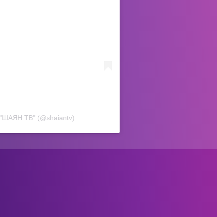
 "ШАЯН ТВ" (@shaiantv)