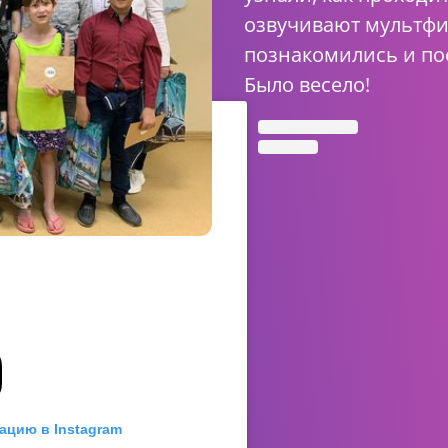
озвучивают мультфи
познакомились и по
Было весело!
ацию в Instagram