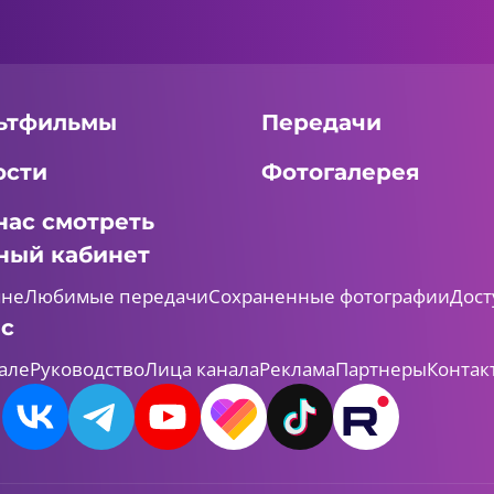
ьтфильмы
Передачи
ости
Фотогалерея
нас смотреть
ный кабинет
мне
Любимые передачи
Сохраненные фотографии
Дост
ас
але
Руководство
Лица канала
Реклама
Партнеры
Контак