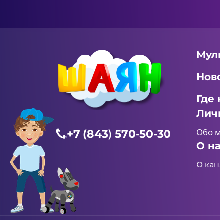
Мул
Нов
Где 
Лич
Обо 
+7 (843) 570-50-30
О н
О кан