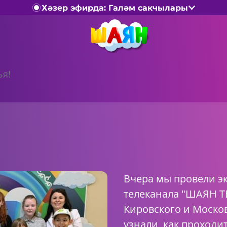
Хәзер эфирда: Галәм сакчылары
ья!
Вчера мы провели э
телеканала "ШАЯН Т
Кировского и Москов
узнали, как проходи