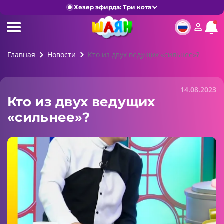
Хәзер эфирда: Три кота
Главная
Новости
Кто из двух ведущих «сильнее»?
14.08.2023
Кто из двух ведущих
«сильнее»?