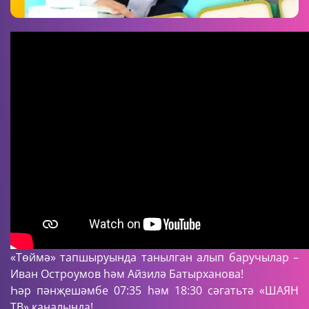
«Төймә» тапшыруында танылган алып баручылар –
Иван Остроумов һәм Айзилә Батырханова!
Һәр пәнҗешәмбе 07:35 һәм 18:30 сәгатьтә «ШАЯН
ТВ» каналында!