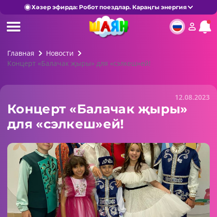
Хәзер эфирда: Робот поездлар. Караңгы энергия
Главная
Новости
Концерт «Балачак җыры» для «сэлкеш»ей!
12.08.2023
Концерт «Балачак җыры»
для «сэлкеш»ей!