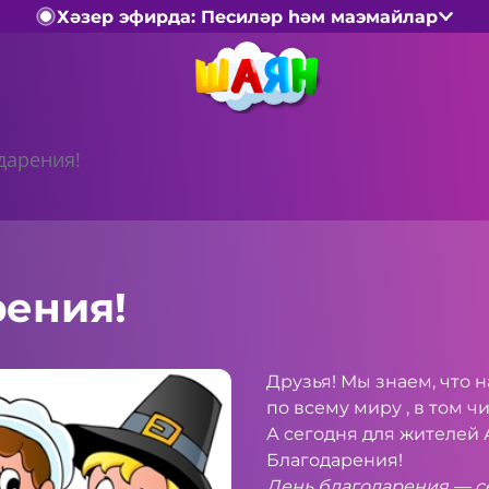
Хәзер эфирда: Песиләр һәм маэмайлар
дарения!
рения!
Друзья! Мы знаем, что 
по всему миру , в том ч
А сегодня для жителей
Благодарения!
День благодарения — с