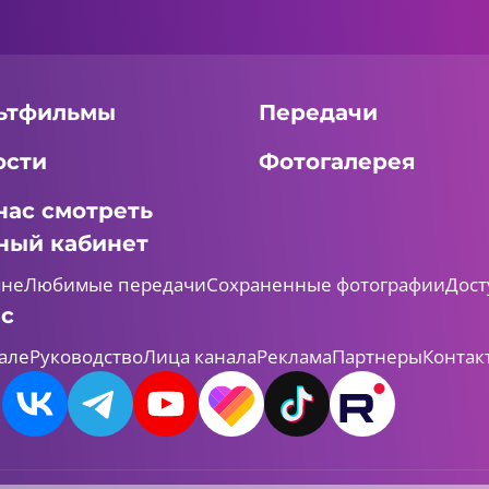
ьтфильмы
Передачи
ости
Фотогалерея
нас смотреть
ный кабинет
мне
Любимые передачи
Сохраненные фотографии
Дост
ас
але
Руководство
Лица канала
Реклама
Партнеры
Контак