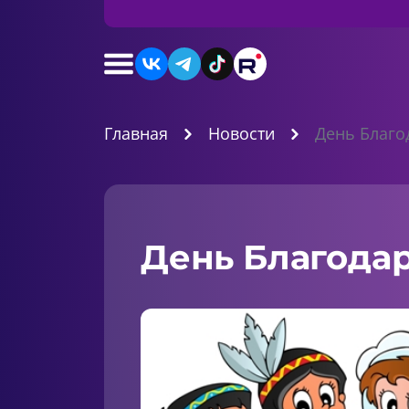
Главная
Новости
День Благо
День Благода