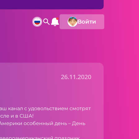
Войти
26.11.2020
наш канал с удовольствием смотрят
исле и в США!
 Америки особенный день – День
евероамериканский праздник,