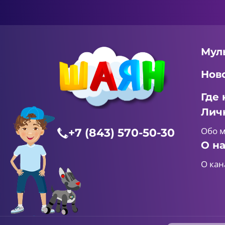
Мул
Нов
Где 
Лич
Обо 
+7 (843) 570-50-30
О н
О кан